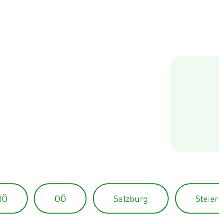
NÖ
OÖ
Salzburg
Steie