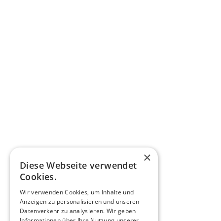
Ausbildungskonzept
Aufgaben des Betriebs
Aufnahmeprozess
Kosten / Förderungen
Duale Akademie vs. Lehre
Marketing-Toolbox
Anmeldung als Ausbildungsbetrieb
Online Präsentationen Betriebe
BLOG
ABSOLVENT:INNEN
Infos?
Anmeldung Absolventennetzwerk
ächsten
×
nline
Anmeldung DA Professional
Diese Webseite verwendet
 Termine
AUSBILDUNGSPLÄTZE
Cookies.
Wir verwenden Cookies, um Inhalte und
Anzeigen zu personalisieren und unseren
Datenverkehr zu analysieren. Wir geben
10:30
©
2026
WKO
Impressum
Informationen über Ihre Nutzung unserer