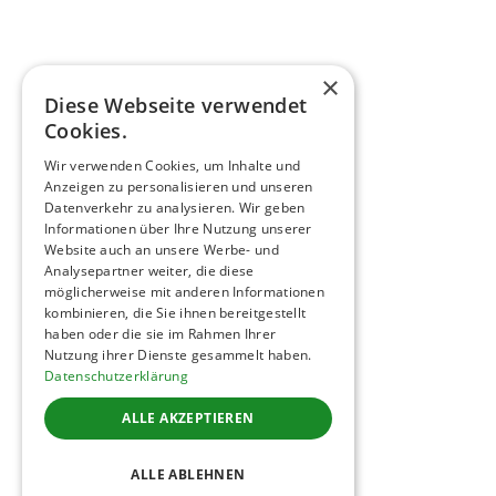
ABSOLVENT:INNEN
Infos?
Anmeldung Absolventennetzwerk
ächsten
×
nline
Anmeldung DA Professional
Diese Webseite verwendet
 Termine
AUSBILDUNGSPLÄTZE
Cookies.
Wir verwenden Cookies, um Inhalte und
Anzeigen zu personalisieren und unseren
Datenverkehr zu analysieren. Wir geben
10:30
©
2026
WKO
Impressum
Informationen über Ihre Nutzung unserer
er
Website auch an unsere Werbe- und
Datenschutz
Cookies
n
Analysepartner weiter, die diese
möglicherweise mit anderen Informationen
Barrierefreiheit
kombinieren, die Sie ihnen bereitgestellt
haben oder die sie im Rahmen Ihrer
Webdesign von
DesignTribe
Nutzung ihrer Dienste gesammelt haben.
Datenschutzerklärung
10:00
ALLE AKZEPTIEREN
er
n
ALLE ABLEHNEN