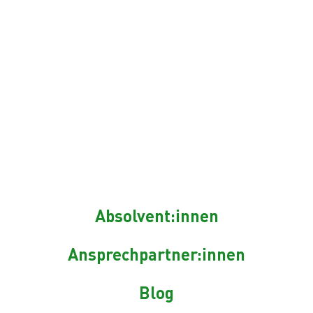
kann ich nur sagen: JA! Auch anderen Gymnasiasten
kann ich nur empfehlen ernsthaft über die DUAK
nachzudenken, da diese eine relevante Alternative zu
einem Studium ist."
Wir sagen: Herzlichen Glückwunsch!
Ein schöner Abschluss eines intensiven Ausbildungswegs
– und ein Startschuss für viele neue Karrieren. Wir
gratulieren allen Absolvent:innen und DA-Professionals
herzlich!
Absolvent:innen
Ansprechpartner:innen
WEITERE BEITRÄGE
Blog
NEWS & HIGHLIGHTS: