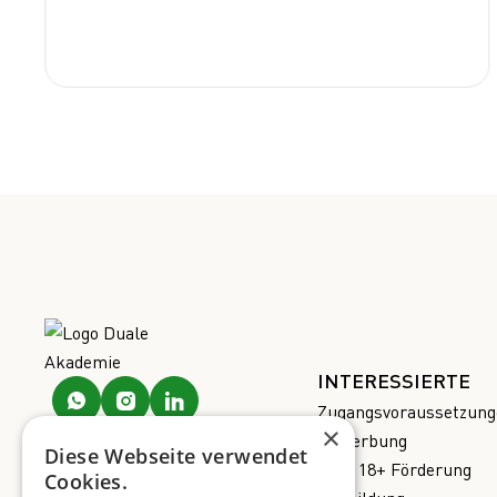
INTERESSIERTE
Zugangsvoraussetzung
×
Bewerbung
Diese Webseite verwendet
AMS 18+ Förderung
Cookies.